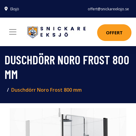
Eksjö
offert@snickareeksjo.se
OFFERT
DUSCHDÖRR NORO FROST 800
MM
Duschdörr Noro Frost 800 mm