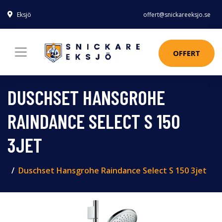
Eksjö
offert@snickareeksjo.se
OFFERT
DUSCHSET HANSGROHE
RAINDANCE SELECT S 150
3JET
Duschset Hansgrohe Raindance Select S 150 3jet