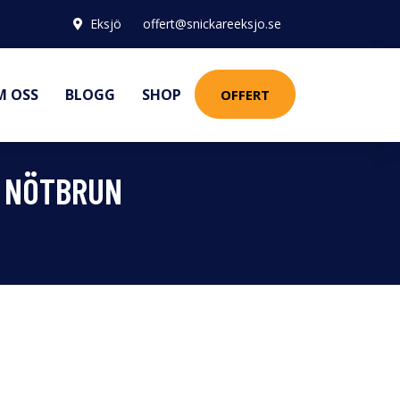
Eksjö
offert@snickareeksjo.se
M OSS
BLOGG
SHOP
OFFERT
, NÖTBRUN