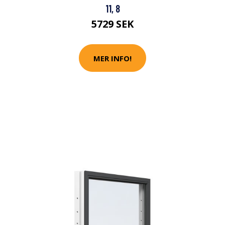
11, 8
5729 SEK
MER INFO!