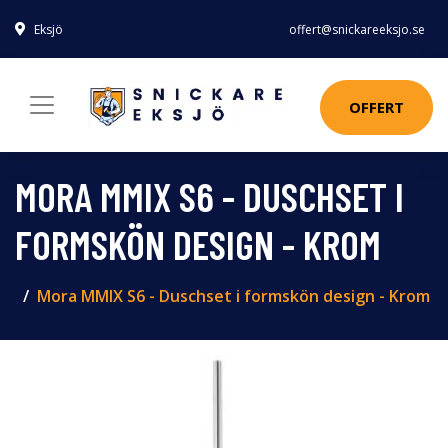
Eksjö
offert@snickareeksjo.se
OFFERT
MORA MMIX S6 - DUSCHSET I
FORMSKÖN DESIGN - KROM
Mora MMIX S6 - Duschset i formskön design - Krom