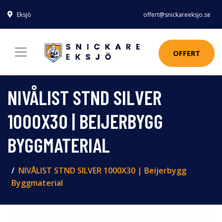
Eksjö
offert@snickareeksjo.se
OFFERT
NIVÅLIST STND SILVER
1000X30 | BEIJERBYGG
BYGGMATERIAL
NIVÅLIST STND SILVER 1000X30 | Beijerbygg
Byggmaterial