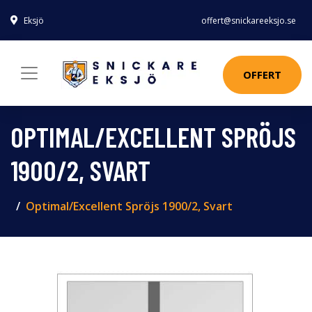
Eksjö
offert@snickareeksjo.se
OFFERT
OPTIMAL/EXCELLENT SPRÖJS
1900/2, SVART
Optimal/Excellent Spröjs 1900/2, Svart