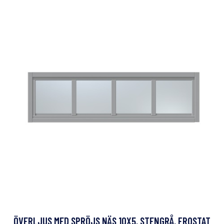
ÖVERLJUS MED SPRÖJS NÄS 10X5, STENGRÅ, FROSTAT