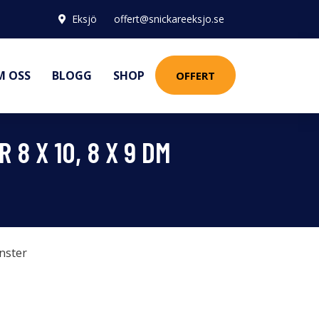
Eksjö
offert@snickareeksjo.se
M OSS
BLOGG
SHOP
OFFERT
8 X 10, 8 X 9 DM
nster