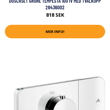
DUSCHSET GROHE TEMPESTA 100 IV MED TVÅLKOPP
28436002
818 SEK
MER INFO!