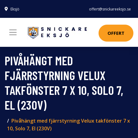
Eksjö
offert@snickareeksjo.se
OFFERT
PIVÅHÄNGT MED
FJÄRRSTYRNING VELUX
TAKFÖNSTER 7 X 10, SOLO 7,
EL (230V)
Pivåhängt med fjärrstyrning Velux takfönster 7 x
10, Solo 7, El (230V)