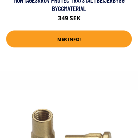
MONTAGESKRUV PROTEC TRÄ/STÅL | BEIJERBYGG
BYGGMATERIAL
349 SEK
MER INFO!