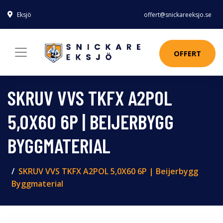
Eksjö
offert@snickareeksjo.se
OFFERT
SKRUV VVS TKFX A2POL
5,0X60 6P | BEIJERBYGG
BYGGMATERIAL
SKRUV VVS TKFX A2POL 5,0X60 6P | Beijerbygg
Byggmaterial