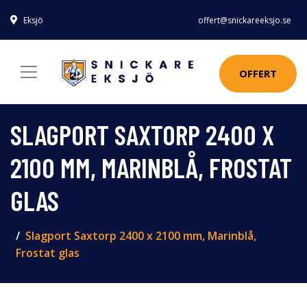
Eksjö
offert@snickareeksjo.se
OFFERT
SLAGPORT SAXTORP 2400 X
2100 MM, MARINBLÅ, FROSTAT
GLAS
Slagport Saxtorp 2400 x 2100 mm, Marinblå,
Frostat glas