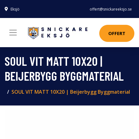
Eksjö
offert@snickareeksjo.se
OFFERT
SOUL VIT MATT 10X20 |
BEIJERBYGG BYGGMATERIAL
SOUL VIT MATT 10X20 | Beijerbygg Byggmaterial