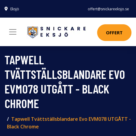
Eksjö
offert@snickareeksjo.se
OFFERT
TAPWELL
TVÄTTSTÄLLSBLANDARE EVO
EVM078 UTGÅTT - BLACK
CHROME
Tapwell Tvättställsblandare Evo EVM078 UTGÅTT -
Black Chrome