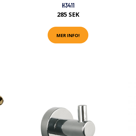
H3411
285 SEK
MER INFO!