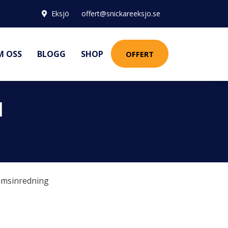
Eksjö
offert@snickareeksjo.se
M OSS
BLOGG
SHOP
OFFERT
I
msinredning