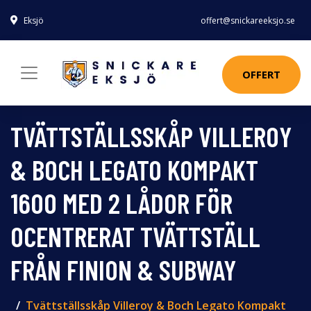
Eksjö
offert@snickareeksjo.se
OFFERT
TVÄTTSTÄLLSSKÅP VILLEROY
& BOCH LEGATO KOMPAKT
1600 MED 2 LÅDOR FÖR
OCENTRERAT TVÄTTSTÄLL
FRÅN FINION & SUBWAY
Tvättställsskåp Villeroy & Boch Legato Kompakt