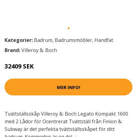
Kategorier:
Badrum
,
Badrumsmöbler
,
Handfat
Brand:
Villeroy &: Boch
32409 SEK
MER INFO!
Tvättställsskåp Villeroy &: Boch Legato Kompakt 1600
med 2 Lådor för Ocentrerat Tvättställ från Finion &:
Subway är det perfekta tvättställsskåpet för ditt
badrum. Kommoden är en del…: