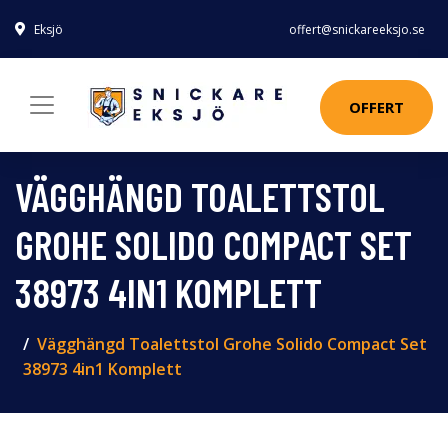
Eksjö
offert@snickareeksjo.se
OFFERT
VÄGGHÄNGD TOALETTSTOL
GROHE SOLIDO COMPACT SET
38973 4IN1 KOMPLETT
Vägghängd Toalettstol Grohe Solido Compact Set
38973 4in1 Komplett