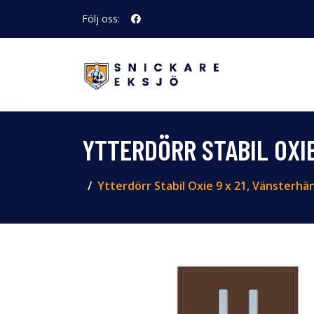
Följ oss:
YTTERDÖRR STABIL OXI
Ytterdörr Stabil Oxie 9 x 21, Vänsterh