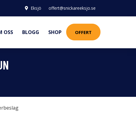
Eksjö
offert@snickareeksjo.se
M OSS
BLOGG
SHOP
OFFERT
UN
erbeslag