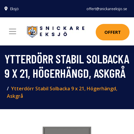
Eksjö
offert@snickareeksjo.se
OFFERT
YTTERDÖRR STABIL SOLBACKA
9 X 21, HÖGERHÄNGD, ASKGRÅ
Ytterdörr Stabil Solbacka 9 x 21, Högerhängd,
Askgrå