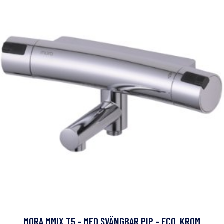
MORA MMIX T5 - MED SVÄNGBAR PIP - ECO, KROM