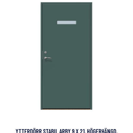
YTTERDÖRR STABIL ARBY 9 X 21, HÖGERHÄNGD,