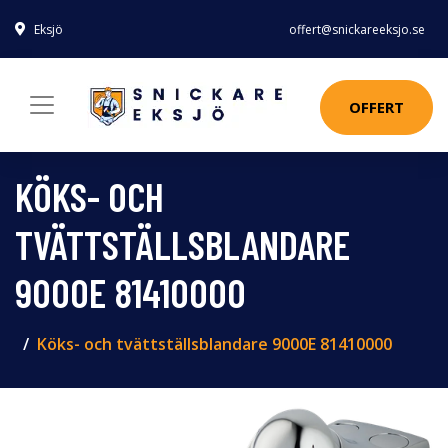
Eksjö
offert@snickareeksjo.se
OFFERT
KÖKS- OCH
TVÄTTSTÄLLSBLANDARE
9000E 81410000
Köks- och tvättställsblandare 9000E 81410000