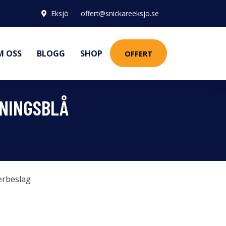
Eksjö
offert@snickareeksjo.se
M OSS
BLOGG
SHOP
OFFERT
MNINGSBLÅ
erbeslag